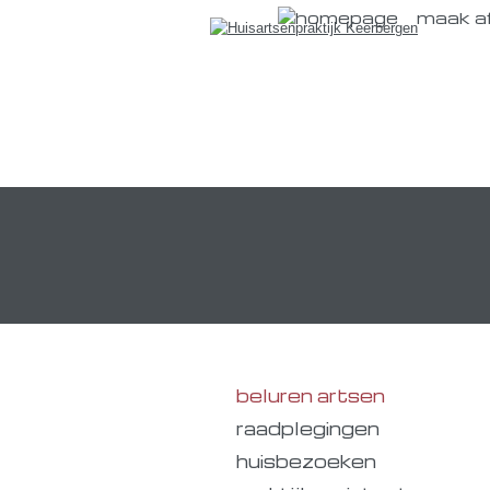
maak a
beluren artsen
raadplegingen
huisbezoeken