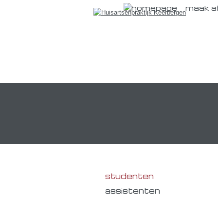
maak a
studenten
assistenten